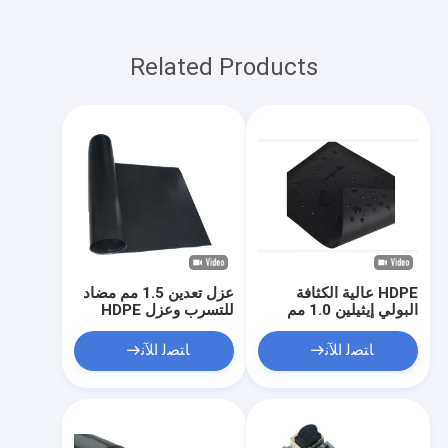
Related Products
HDPE عالية الكثافة
عزل تعدين 1.5 مم مضاد
البولي إيثيلين 1.0 مم
للتسرب وعزل HDPE
المضادة للتسرب عزل
LDPE بطانات قماش
الأراضي القاحلة المضادة
غشاء أرضي سوداء
ﺎﺘﺼﻟ ﺍﻶﻧ
ﺎﺘﺼﻟ ﺍﻶﻧ
للتلوث بطانات نسيج
غشاء أرضي أسود