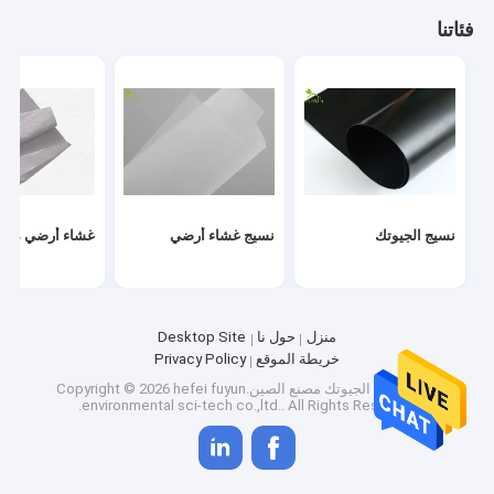
جولة في المعمل
فئاتنا
مراقبة الجودة
اتصل بنا
اطلب اقتباس
News
نسيج الجيوتك
نسيج غشاء أرضي
غشاء أرضي مرك
نسيج الجيوتك
منزل
حول نا
Desktop Site
خريطة الموقع
Privacy Policy
نسيج غشاء أرضي
جودة
نسيج الجيوتك
مصنع الصين.Copyright © 2026 hefei fuyun
environmental sci-tech co.,ltd.. All Rights Reserved.
غشاء أرضي مركب
أقمشة غير منسوجة جيوتكستايل