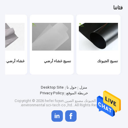
جولة في المعمل
فئاتنا
مراقبة الجودة
اتصل بنا
اطلب اقتباس
News
نسيج الجيوتك
نسيج غشاء أرضي
غشاء أرضي مرك
نسيج الجيوتك
منزل
حول نا
Desktop Site
خريطة الموقع
Privacy Policy
نسيج غشاء أرضي
جودة
نسيج الجيوتك
مصنع الصين.Copyright © 2026 hefei fuyun
environmental sci-tech co.,ltd.. All Rights Reserved.
غشاء أرضي مركب
أقمشة غير منسوجة جيوتكستايل