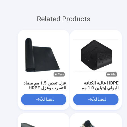
Related Products
HDPE عالية الكثافة
عزل تعدين 1.5 مم مضاد
البولي إيثيلين 1.0 مم
للتسرب وعزل HDPE
المضادة للتسرب عزل
LDPE بطانات قماش
الأراضي القاحلة المضادة
غشاء أرضي سوداء
ﺎﺘﺼﻟ ﺍﻶﻧ
ﺎﺘﺼﻟ ﺍﻶﻧ
للتلوث بطانات نسيج
غشاء أرضي أسود