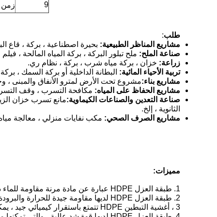
9
زمن ت
طلب
:
مشاريع المناظر الطبيعية:
بحيرة اصطناعية ، بركة ، قاع الب
صناعة الملح:
ملح تبلور البركة ، بركة المياه المالحة ، فيلم ا
زراعة:
خزان ، بركة مياه شرب ، بركة ، نظام ري.
تربية الأحياء المائية:
البطانة الداخلية أو بركة السمك ، بركة 
مشاريع بناء:
مشروع تحت الأرض لمترو الأنفاق والمبنى ، و
مشاريع الحفاظ على المياه:
مكافحة التسرب ، وقف التسرب وت
صناعة التعدين والصناعات الكيماوية:
مانع تسرب خزان الزيت
الثانوية ، إلخ.
مشاريع الصرف الصحي:
مكب نفايات منزلي ، معالجة مياه
مميزات:
1. طبقة العزل HDPE عبارة عن مادة مرنة مقاومة للماء ذات معامل نفاذية عالية (1 × 10-17cm / s).
2. طبقة العزل HDPE لديها مقاومة جيدة للحرارة والبرودة.درجة حرارة بيئة التشغيل هي 110 درجة مئوية عند درجة حرارة عالية و -70 درجة مئوية عند درجة حرارة منخفضة.
3 ، أغشية التبطين HDPE تتمتع باستقرار كيميائي جيد ، يمكنها مقاومة الأحماض القوية ، القلويات ، تآكل الزيت هو مادة جيدة مضادة للتآكل.
4. طبقة العزل HDPE لديها قوة شد عالية ، والتي تمكنها من تلبية متطلبات المشاريع الهندسية ذات المعايير العالية.