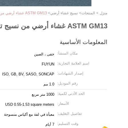
منزل
>
المنتجات
>
نسيج غشاء أرضي
>
ASTM GM13 غشاء أرضي من نسيج تقوية مضاد للأكسدة
ASTM GM13 غشاء أرضي من نسيج تقوية مضاد للأكسدة
المعلومات الأساسية
مكان المنشأ:
خفى ، الصين
اسم العلامة التجارية:
FUYUN
إصدار الشهادات:
ISO, GB, BV, SASO, SONCAP
رقم الموديل:
1.0 مم
الحد الأدنى لكمية:
1000 متر مربع
الأسعار:
USD 0.55-1.53 square meters
تفاصيل التغليف:
معبأة في لفة مع أكياس منسوجة
وقت التسليم:
7 أيام