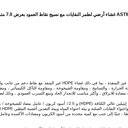
ض 7.0 متر لتقوية التغطية
الحرارة ، والتسامح ، ومقاومة الشيخوخة ، ومقاومة التآكل الكيميائي ، ومقا
أغشية التبطين HDPE المضادة للتسرب مصنوعة من 97.5٪ بولي إيثيلين عالي الكث
المل
المصممة خصيصًا ، جنبًا إلى جنب مع كمية محددة من أسود الكربون ومضادات الأكسدة 