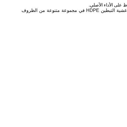
6 ، الأداء العام لأغشية التبطين HDPE ، أغشية التبطين HDPE لديها قوة شد قوية واستطالة للكسر ، بحيث يمكن استخدام أغشية التبطين HDPE في مجموعة متنوعة من الظروف