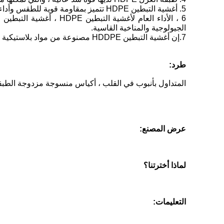
5. أغشية التبطين HDPE تتميز بمقاومة قوية للطقس وأداء مضاد للشيخوخة ، والتي يمكن استخدامها عارية لفترة طويلة مع الحفاظ على الأداء الأصلي.
الجيولوجية والمناخية القاسية.
7.إن أغشية التبطين HDDPE مصنوعة من مواد بلاستيكية أولية عالية الجودة وجزيئات الكربون الأسود بدون أي مواد حافظة
طرد:
المتداول بأنبوب في القلب ، أكياس منسوجة مزدوجة الطبقا
عرض المصنع:
لماذا أخترتنا؟
التعليمات: