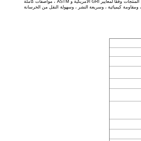
أغشية التبطين HDPE المضادة للتسرب مصنوعة من خلال تقنية البثق المشترك الثلاثية بواسطة المعدات الأوتوماتيكية الأكثر تقدمًا.يتم تصنيع جميع المنتجات وفقًا لمعايير GRI الأمريكية و ASTM ، مواصفات كاملة
 وآمنة بيئيًا ، ودائمة ممتازة ، ومقاومة كيميائية ، وسريعة النشر ، وسهولة النقل من الخرسانة