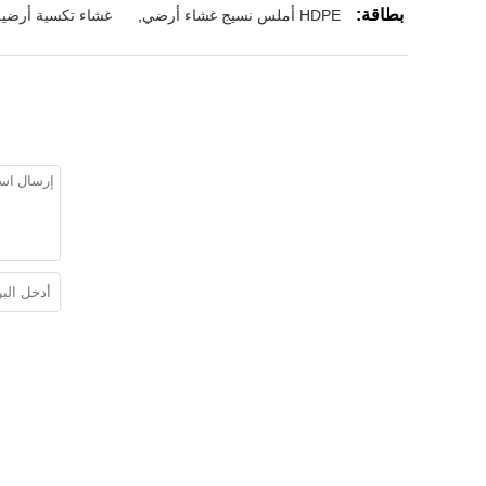
بطاقة:
HDPE أملس نسيج غشاء أرضي
,
غشاء تكسية أرضية 200 م