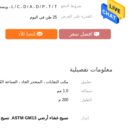
شروط الدفع:
L / C ، D / A ، D / P ، T / T ، ويسترن يونيون ، موني جرام ، باي بال
القدرة على العرض:
25 طن في اليوم
افضل سعر
ﺎﺘﺼﻟ ﺍﻶﻧ
معلومات تفصيلية
تطبيق:
مكب النفايات ، المنحدر الحاد ، الصناعة الكي
سماكة:
1.0 مم
الطول:
200 م
إبراز:
نسيج غشاء أرضي ASTM GM13
نسيج 
,