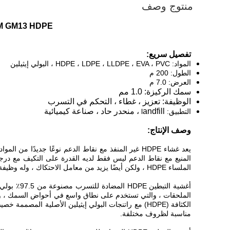
منتوج وصف
ASTM GM13 HDPE غشاء أرضي لطمر النفايات مع نسيج نقاط العمود بعر
تفصيل سريع:
المواد: HDPE ، LDPE ، LLDPE ، EVA ، PVC ، البولي إيثيلين
الطول: 200 م
العرض: 7.0 م
سمك الركيزة: 1.0 مم
الوظيفة: تعزيز ، غطاء ، التحكم في التسرب
andfill ، منحدر حاد ، صناعة كيميائية
التطبيق: l
وصف الإنتاج:
المنيع مع نقاط الدعم ليس فقط لديه القدرة على التكيف مع درجة 
الملساء HDPE ، ولكن أيضًا يزيد من معامل الاحتكاك ، وله وظيفة مضادة للانزلاق ، وأكثر مناسب للانحدار الحاد ومنع التسرب العمودي ، وذلك لضمان استقرار المشروع.
الكثافة (HDPE) مع راتنجات البولي إيثيلين الأصلية 
مناسبة لظروف مختلفة.