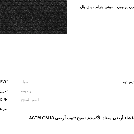
ميائية
مواد:
 ، PVC
وظيفة:
تعزيز ، غطا
اسم المنتج:
بعرض 7.0 متر لتقوية
غشاء أرضي مضاد للأكسدة
نسيج تثبيت أرضي ASTM GM13
,