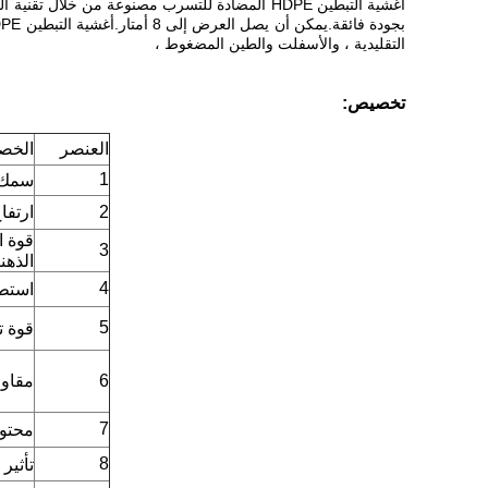
التقليدية ، والأسفلت والطين المضغوط ،
تخصيص:
العنصر
الخص
1
سمك ا
2
ارتفا
قوة ا
3
الذهن
4
استطا
5
قوة تم
6
مقاوم
7
محتوى
8
تأثير