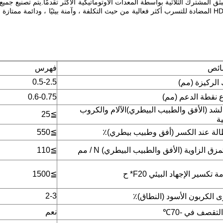
بجودة فائقة.يمكن أن يصل العرض إلى 8 أمتار.أغشية التبطين HDPE المضادة للتسرب أكثر فعالية من حيث التكلفة ،
ائص
فهرس
0.5-2.5
لركيزة (مم)
ع نقطة الدعم (مم)
0.6-0.75
لشد (الأفق والطبيب البيطري)
الآلام والكروب
25
≧
ية
لة عند الكسر (أفق وطبيب بيطري)٪
≧
550
زق الزاوية (الأفق والطبيب البيطري) N / مم
≧
110
ة تكسير الإجهاد البيئي F
20
* ح
≧
1500
2-3
 الكربون الأسود (النطاق)٪
نعم
 التقصف في -70
℃