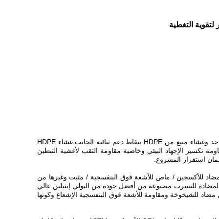
يعد غشاء HDPE غير المنفذ مع نقاط الدعم نوعًا جديدًا من المواد غير المنفذة ، بما في ذلك غشاء HDPE غير المنفذ مع نقاط دعم من جانب واحد وغشاء منيع من HDPE بنقاط دعم ثنائية الجانب.غشاء HDPE
ومة تكسير الإجهاد البيئي وخاصية مقاومة الثقب لأغشية التبطين
افة (HDPE) و 2.5٪ أسود كربون / عامل مضاد للشيخوخة / مضاد للأكسجين / ماص للأشعة فوق البنفسجية / مثبت وغيرها من
حقات ، والتي تستخدم على نطاق واسع في أحواض السمك ، واحتواء النفايات الصلبة و بيئة احتواء المياه وبيئة التعدين.أغشية التبطين HDPE المضادة للتسرب مصنوعة من أفضل جودة من البولي إيثيلين عالي
وعامل مضاد للشيخوخة ومقاومة للأشعة فوق البنفسجية الإشعاع وكونها