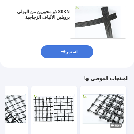
80KN ذو محورين من البولي
بروبلين الألياف الزجاجية
جيوجريد مقاومة درجات
الحرارة العالية
استمر
المنتجات الموصى بها