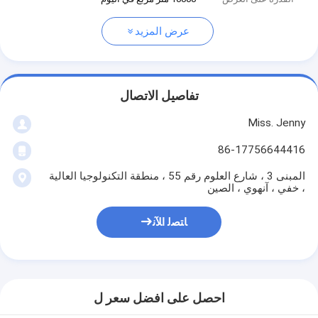
عرض المزيد
تفاصيل الاتصال
Miss. Jenny
86-17756644416
المبنى 3 ، شارع العلوم رقم 55 ، منطقة التكنولوجيا العالية
، خفي ، آنهوي ، الصين
ﺎﺘﺼﻟ ﺍﻶﻧ
احصل على افضل سعر ل