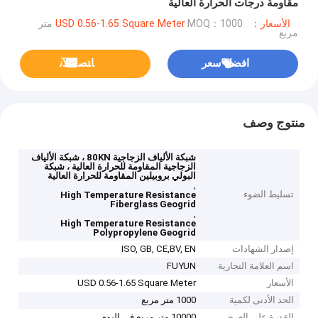
مقاومة درجات الحرارة العالية
الأسعار：USD 0.56-1.65 Square Meter
MOQ：1000 متر
مربع
افضل سعر
ﺎﺘﺼﻟ ﺍﻶﻧ
منتوج وصف
شبكة الألياف الزجاجية 80KN ، شبكة الألياف
الزجاجية المقاومة للحرارة العالية ، شبكة
البولي بروبيلين المقاومة للحرارة العالية
,
تسليط الضوء
High Temperature Resistance
Fiberglass Geogrid
,
High Temperature Resistance
Polypropylene Geogrid
إصدار الشهادات
ISO, GB, CE,BV, EN
اسم العلامة التجارية
FUYUN
الأسعار
USD 0.56-1.65 Square Meter
الحد الأدنى لكمية
1000 متر مربع
القدرة على العرض
10000 متر مربع في اليوم