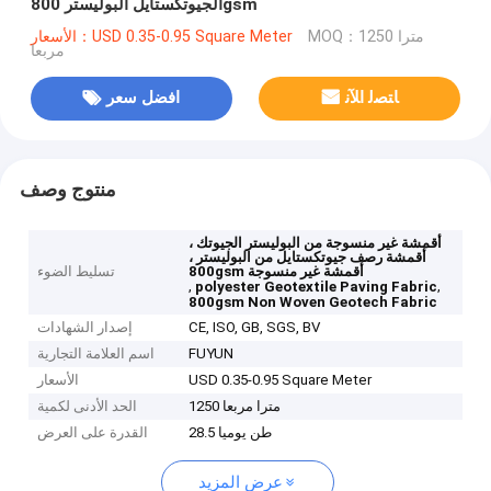
الجيوتكستايل البوليستر 800gsm
MOQ：1250 مترا
الأسعار：USD 0.35-0.95 Square Meter
مربعا
ﺎﺘﺼﻟ ﺍﻶﻧ
افضل سعر
منتوج وصف
أقمشة غير منسوجة من البوليستر الجيوتك ،
أقمشة رصف جيوتكستايل من البوليستر ،
800gsm أقمشة غير منسوجة
تسليط الضوء
,
,
polyester Geotextile Paving Fabric
800gsm Non Woven Geotech Fabric
CE, ISO, GB, SGS, BV
إصدار الشهادات
FUYUN
اسم العلامة التجارية
USD 0.35-0.95 Square Meter
الأسعار
1250 مترا مربعا
الحد الأدنى لكمية
28.5 طن يوميا
القدرة على العرض
عرض المزيد