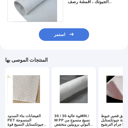
الجيوتك ، أقمشة رصف
الجيوتكستايل البوليستر
800gsm
استمر
المنتجات الموصى بها
لطريق قصير خيوط
قوة عالية 30 / 30KN /
الفيضانات بناء السدود
وجة جيوتكستايل
M PP نسيج منسوج من
PET المنسوجة
 جرام الترشيح
البولي بروبيلين منخفض
جيوتكستايل النسيج قوة