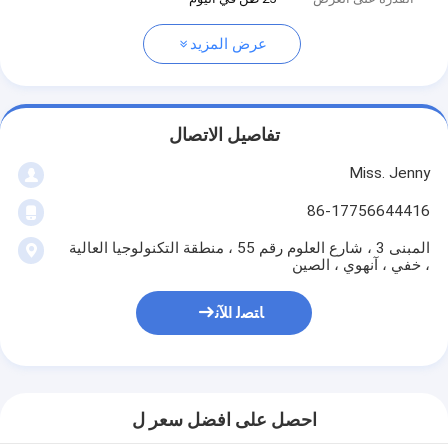
عرض المزيد
تفاصيل الاتصال
Miss. Jenny
86-17756644416
المبنى 3 ، شارع العلوم رقم 55 ، منطقة التكنولوجيا العالية
، خفي ، آنهوي ، الصين
ﺎﺘﺼﻟ ﺍﻶﻧ
احصل على افضل سعر ل