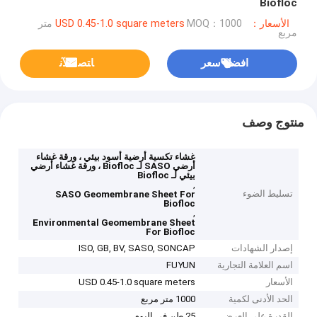
Biofloc
الأسعار：USD 0.45-1.0 square meters
MOQ：1000 متر
مربع
افضل سعر
ﺎﺘﺼﻟ ﺍﻶﻧ
منتوج وصف
غشاء تكسية أرضية أسود بيئي ، ورقة غشاء
أرضي SASO لـ Biofloc ، ورقة غشاء أرضي
بيئي لـ Biofloc
,
تسليط الضوء
SASO Geomembrane Sheet For
Biofloc
,
Environmental Geomembrane Sheet
For Biofloc
إصدار الشهادات
ISO, GB, BV, SASO, SONCAP
اسم العلامة التجارية
FUYUN
الأسعار
USD 0.45-1.0 square meters
الحد الأدنى لكمية
1000 متر مربع
القدرة على العرض
25 طن في اليوم