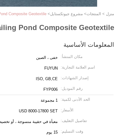
منزل
>
المنتجات
>
مشروع جيوتكستايل
>
Tailing Pond Composite Geotextile لحل مشروع عزل ا
Tailing Pond Composite Geotextile لحل مشروع عزل الأسقف 15 يو
المعلومات الأساسية
مكان المنشأ:
خفى ، الصين
اسم العلامة التجارية:
FUYUN
إصدار الشهادات:
ISO, GB,CE
رقم الموديل:
FYP006
الحد الأدنى لكمية:
1 مجموعة
الأسعار:
USD 8000-17800 SET
تفاصيل التغليف:
معبأة في حقيبة منسوجة ، أو تخصيص
وقت التسليم:
15 يوم