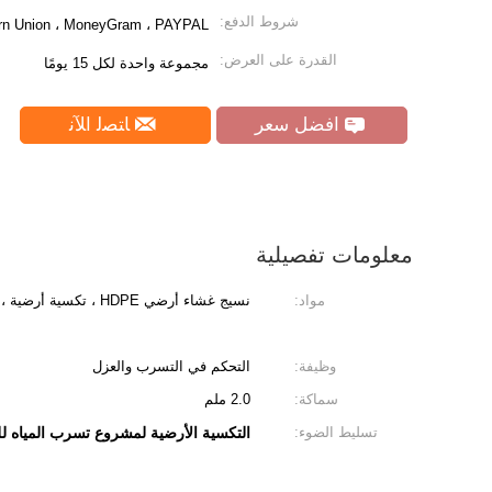
شروط الدفع:
stern Union ، MoneyGram ، PAYPAL
القدرة على العرض:
مجموعة واحدة لكل 15 يومًا
افضل سعر
ﺎﺘﺼﻟ ﺍﻶﻧ
معلومات تفصيلية
مواد:
نسيج غشاء أرضي HDPE ، تكسية أرضية ، غشاء مركب
وظيفة:
التحكم في التسرب والعزل
سماكة:
2.0 ملم
تسليط الضوء:
التكسية الأرضية لمشروع تسرب المياه 