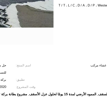
T / T ، L / C ، D / A ، D / P ، We
اسم المنتج:
حل مش
للتسر
تطبيق:
بركة 
وقت المشروع:
2020
للسقف
المموه الأرضي لمدة 15 يومًا لحلول عزل الأسقف
مشروع بطانة بركة تكسية
,
,