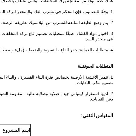
هناك عدة أنواع من معالجة برك المخلفات ، والتي تختلف باختلاف ال
1. وفقًا للتصميم ، فإن التحكم في تسرب القاع والمنحدر لبركة المخلفات يعتمد نوع الرصف المدفون ، والطبقة الواقية تعتمد التربة العادية ، وسماكة الضغط 40 سم.
2. يتم وضع الطبقة المانعة للتسرب من البلاستيك بطريقة الرصف الكاملة
في منحدر السد.
4. متطلبات العملية: حفر القاع - التسوية والضغط - (ملء وضغط الحفر المحلية) - الكشف - وضع مادة الغشاء (اللحام ، إصلاح التسرب) - الكشف - الردم الأرضي للطبقة الواقية - الكشف - القبول.
المتطلبات الجيوتقنية
1. تتميز الأغشية الأرضية بخصائص فترة البناء القصيرة ، والبناء ال
تصميم مكب النفايات.
2. لديها استقرار كيميائي جيد ، صلابة وصلابة عالية ، مقاومة 
دفن النفايات.
المقياس التقني:
اسم المشروع