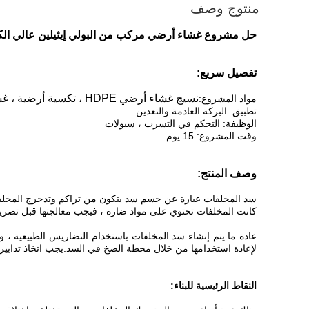
منتوج وصف
حل مشروع غشاء أرضي مركب من البولي إيثيلين عالي الكث
تفصيل سريع:
نسيج غشاء أرضي HDPE ، تكسية أرضية ، غشاء مركب
مواد المشروع:
تطبيق: البركة العادمة والتعدين
الوظيفة: التحكم في التسرب ، سيولات
وقت المشروع: 15 يوم
وصف المنتج:
سد المخلفات عبارة عن جسم سد يتكون من تراكم وتدحرج المخلفات.ت
كانت المخلفات تحتوي على مواد ضارة ، فيجب معالجتها قبل تصري
عادة ما يتم إنشاء سد المخلفات باستخدام التضاريس الطبيعية ، 
لإعادة استخدامها من خلال محطة الضخ في السد.يجب اتخاذ تدابير
النقاط الرئيسية للبناء: