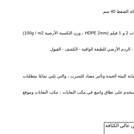
3. اختيار مواد الغشاء: طبقًا لمتطلبات تصميم قاع بركة المخلفات وأعلى السد ، تم اعتماد HDPE 2mm.يتم استخدام أغشية التبطين ذات المنحدرات 2 و 1 فيلم (HDPE 2mm ، وزن التكسية الأرضية 100g / m2)
اية البيئة الجيدة وتأثير مضاد للتسرب ، والتي تلبي تمامًا متطلبات
ئي.يستخدم على نطاق واسع في مكب النفايات ، مكب النفايات وموقع
عالي الكثافة