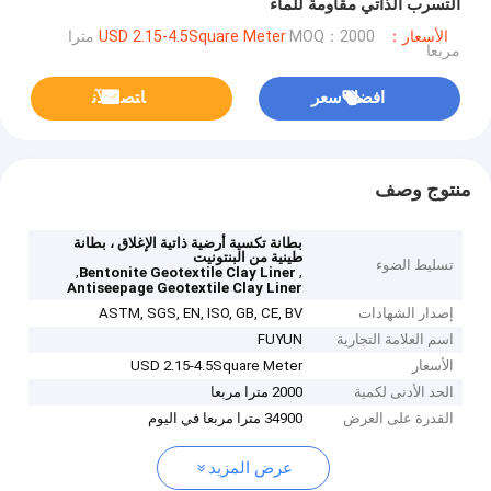
التسرب الذاتي مقاومة للماء
الأسعار：USD 2.15-4.5Square Meter
MOQ：2000 مترا
مربعا
افضل سعر
ﺎﺘﺼﻟ ﺍﻶﻧ
منتوج وصف
بطانة تكسية أرضية ذاتية الإغلاق ، بطانة
طينية من البنتونيت
تسليط الضوء
,
,
Bentonite Geotextile Clay Liner
Antiseepage Geotextile Clay Liner
إصدار الشهادات
ASTM, SGS, EN, ISO, GB, CE, BV
اسم العلامة التجارية
FUYUN
الأسعار
USD 2.15-4.5Square Meter
الحد الأدنى لكمية
2000 مترا مربعا
القدرة على العرض
34900 مترا مربعا في اليوم
عرض المزيد