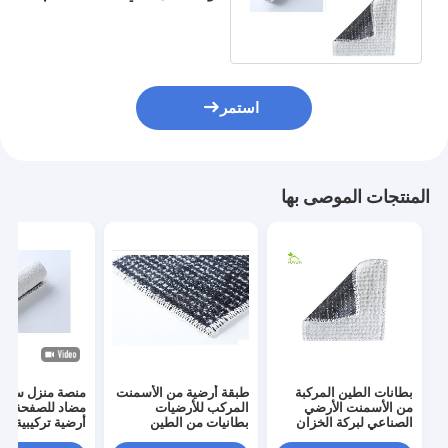
في التسرب الذاتي مقاومة
للماء
استمر
المنتجات الموصى بها
بطانات الطين المركبة
طبقة أرضية من الأسمنت
منصة منزل سقف
من الأسمنت الأرضي
المركب للأرضيات
مضاد للصفحة بط
الصناعي لبركة الخزان
بطانيات من الطين
أرضية تركيبية 50 م × 6 م
Antiseepage
الخرساني للخزان ، بركة