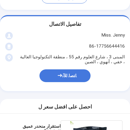
تفاصيل الاتصال
Miss. Jenny
86-17756644416
المبنى 3 ، شارع العلوم رقم 55 ، منطقة التكنولوجيا العالية
، خفي ، آنهوي ، الصين
ﺎﺘﺼﻟ ﺍﻶﻧ
احصل على افضل سعر ل
استقرار منحدر عميق