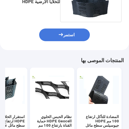
للخلايا الأرضية HDPE
سطح مائل 200 مم 100
مم
استمر
المنتجات الموصى بها
المضادة للتآكل ارتفاع
نظام الحبس الخلوي
استقرار الخلايا ا
100 مم HDPE
HDPE Geocell حماية
جيوسيلس سطح مائل
القناة بارتفاع 100 مم