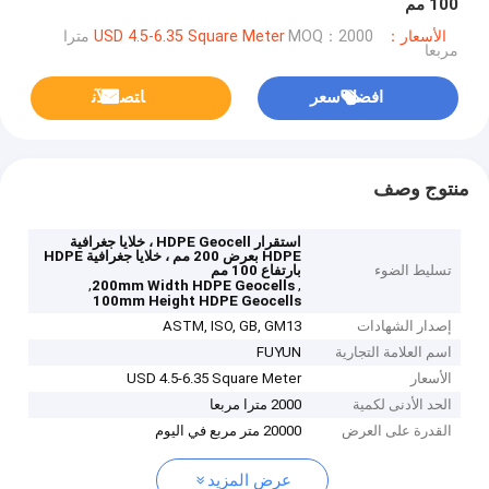
100 مم
الأسعار：USD 4.5-6.35 Square Meter
MOQ：2000 مترا
مربعا
افضل سعر
ﺎﺘﺼﻟ ﺍﻶﻧ
منتوج وصف
استقرار HDPE Geocell ، خلايا جغرافية
HDPE بعرض 200 مم ، خلايا جغرافية HDPE
تسليط الضوء
بارتفاع 100 مم
,
,
200mm Width HDPE Geocells
100mm Height HDPE Geocells
إصدار الشهادات
ASTM, ISO, GB, GM13
اسم العلامة التجارية
FUYUN
الأسعار
USD 4.5-6.35 Square Meter
الحد الأدنى لكمية
2000 مترا مربعا
القدرة على العرض
20000 متر مربع في اليوم
عرض المزيد