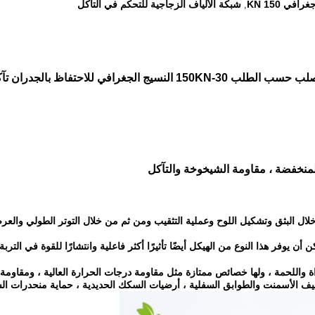
افي 150 KN
شبكة الألياف الزجاجية للتحكم في التآكل
,
15 النسيج الجغرافي للاحتفاظ بالجدران تآكل السيطرة
المنخفضة ، مقاومة الشيخوخة والتآكل
 خلال البثق وتشكيل اللوح وعملية التثقيب ومن ثم من خلال التوتر الطولي والع
أن يوفر هذا النوع من الهيكل أيضًا تأثيرًا أكثر فاعلية وانتشارًا للقوة في الت
السداة واللحمة ، ولها خصائص ممتازة مثل مقاومة درجات الحرارة العالية ، ومقاو
الأسمنت والطوابق السفلية ، أرضيات السكك الحديدية ، حماية منحدرات السد