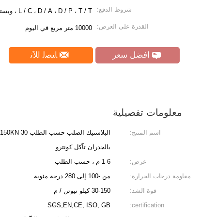
شروط الدفع:
L / C ، D / A ، D / P ، T / T ، ويسترن يونيون ، موني جرام ، باي بال
القدرة على العرض:
10000 متر مربع في اليوم
افضل سعر
ﺎﺘﺼﻟ ﺍﻶﻧ
معلومات تفصيلية
اسم المنتج:
بالجدران تآكل كونترو
عرض:
1-6 م ، حسب الطلب
مقاومة درجات الحرارة:
من -100 إلى 280 درجة مئوية
قوة الشد:
30-150 كيلو نيوتن / م
SGS,EN,CE, ISO, GB
certification: