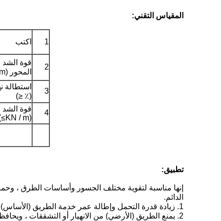
المقياس التقني:
1
اكتب
قوة الشد ا
2
المحور (KN / m≥)
استطالة نها
3
(٪ ≤)
4
(KN / m≥)
تطبيق:
إنها مناسبة لتقوية مختلف الجسور وأساسات الطرق ، وحماي
الدائم.
1. زيادة قدرة التحمل وإطالة عمر خدمة الطريق (الأساس).
2. يمنع الطريق (الأرضي) من الانهيار أو التشققات ، ويحافظ على الأرض جميلة ومرتبة.