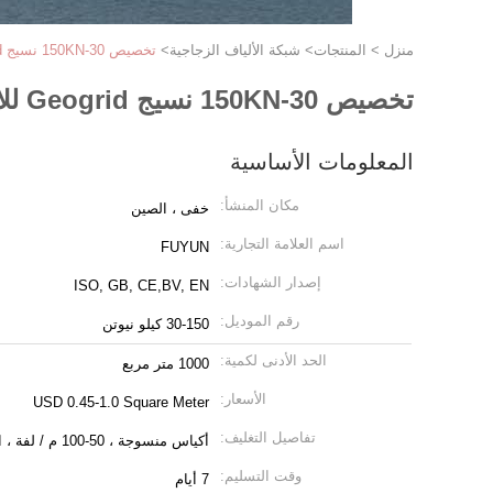
منزل
>
المنتجات
>
شبكة الألياف الزجاجية
>
تخصيص 30-150KN نسيج Geogrid للاحتفاظ بالجدران تآكل السيطرة
تخصيص 30-150KN نسيج Geogrid للاحتفاظ بالجدران تآكل السيطرة
المعلومات الأساسية
مكان المنشأ:
خفى ، الصين
اسم العلامة التجارية:
FUYUN
إصدار الشهادات:
ISO, GB, CE,BV, EN
رقم الموديل:
30-150 كيلو نيوتن
الحد الأدنى لكمية:
1000 متر مربع
الأسعار:
USD 0.45-1.0 Square Meter
تفاصيل التغليف:
أكياس منسوجة ، 50-100 م / لفة ، العرض 1-6 م ، حسب الطلب
وقت التسليم:
7 أيام