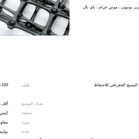
البلاستيك الصلب حسب الطلب 30-150KN النسيج الجغرافي للاحتفاظ
طول:
50-100 م / لفة ، ح
معدل التوسع:
أقل من
صفقة:
كيس 
ميزة:
مقاوم
مادة:
بوليم