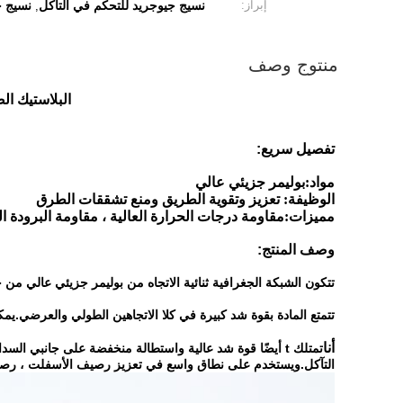
إبراز:
نسيج جيوجريد للتحكم في التآكل
نسيج جغر
,
منتوج وصف
البلاستيك الصلب حسب الطلب 30-0KN
تفصيل سريع:
مواد:
بوليمر جزيئي عالي
الوظيفة: تعزيز وتقوية الطريق ومنع تشققات الطرق
مميزات:
مقاومة درجات الحرارة العالية ، مقاومة البرودة 
وصف المنتج:
تتكون الشبكة الجغرافية ثنائية الاتجاه من بوليمر جزيئي عالي من
تتمتع المادة بقوة شد كبيرة في كلا الاتجاهين الطولي والعرضي.يمكن 
أنا
تمتلك t أيضًا قوة شد عالية واستطالة منخفضة على جانبي 
التآكل.ويستخدم على نطاق واسع في تعزيز رصيف الأسفلت ، رصيف 