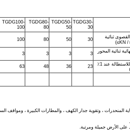
TGDG100-
TGDG80-
TGDG50-
TGDG30-
100
80
50
30
لقصوى ثنائية
100
80
50
30
ئية ثنائية المحور
3
3
3
3
قوة الشد للاستطالة عند 1٪
63
48
36
23
ة المنحدرات ، وتقوية جدار الكهف ، والمطارات الكبيرة ، ومواقف ال