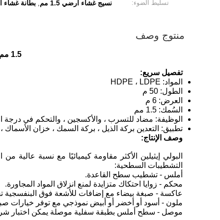
تسليط الضوء:
نسيج غشاء أرضي 1.5 مم
بطانة غشاء أ
,
منتوج وصف
1.5 مم المضادة للتسرب التلوث HDPE بطانة غشاء أرضي للتعدين المخلفات البركة
تفصيل سريع:
المواد: HDPE ، LDPE
الطول: 50 م
العرض: 6 م
السُمك: 1.5 مم
الوظيفة: مضاد للتسرب ، والأكسجين ، والتحكم في درجة ا
تطبيق: التعدين بركة الذيل ، بركة السمك ، خزان الأسماك ، 
وصف الإنتاج:
التشطيبات السطحية:
أملس - تشطيب سطح القاعدة.
محكم - زوايا احتكاك متزايدة لمنع انزلاق المواد المجاورة.
عاكسة - صبغة بيضاء مع إضافات للأشعة فوق البنفسجية ت
ملون - أسود أو أخضر أو ​​أبيض نموذجي مع توفر خيارات صب
موصل - سطح أملس بطبقة سفلية موصلة يمكن اختبار شرار