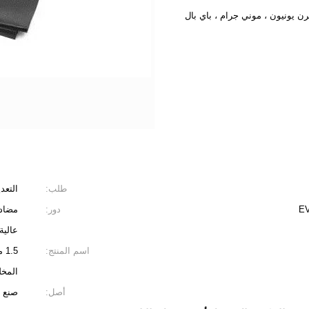
طلب:
التعد
دور:
مضاد 
عالية
اسم المنتج:
المخل
أصل:
صنع ب