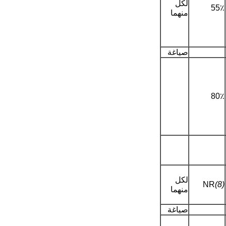
لكل
55٪
منهما
صياغة
80٪
لكل
NR
(8)
منهما
صياغة