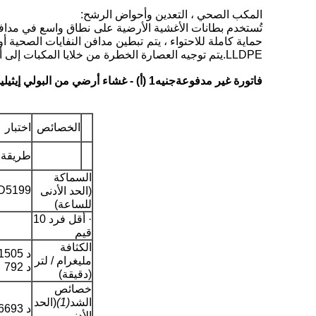
المكب الصحي ، التعدين وأحواض الرشح:
تُستخدم بطانات الأغشية الأرضية على نطاق واسع في مدافن
LLDPE.يتم توجيه العصارة الخطرة من خلايا المكبات إلى أحواض تجميع العصارة المبطنة لمزيد من المعالجة.
فاتورة غير مدفوعة
جنيه
1 (أ) - غشاء أرضي من البولي إيثيلين عالي الكثافة (HDPE) - أملس
الخصائص
اختبار
طريقة
السماكة
D5199
(الحد الأدنى
للساعة)
· أقل فرد 10
قيم
الكثافة
مليغرام / لتر
د 792
(دقيقة)
خصائص
الشد
(1)
(الحد
د 6693
الأدنى