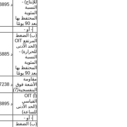
للإنتاج) -
د 3895
النسبة
المئوية
المحتفظ بها
بعد 90 يومًا
- أو -
(ب) الضغط
المرتفع OIT
(الحد الأدنى
للحرارة) -
د 5885
النسبة
المئوية
المحتفظ بها
بعد 90 يومًا
مقاومة
الأشعة فوق
د 7238
البنفسجية
(7)
(أ) OIT
القياسي
د 3895
(الحد الأدنى
للساعة)
- أو -
(ب) الضغط