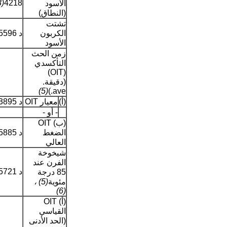
(3)
4218
الأسود
(النطاق)
تشتت
الكربون
د 5596
الأسود
زمن الحث
التأكسدي
(OIT)
(دقيقة.
(5)
ave.)
(أ)
معيار OIT
د 3895
- أو -
(ب) OIT
الضغط
د 5885
العالي
شيخوخة
الفرن عند
د 5721
85 درجة
مئوية
(5) ،
(6)
(أ) OIT
القياسي
(الحد الأدنى