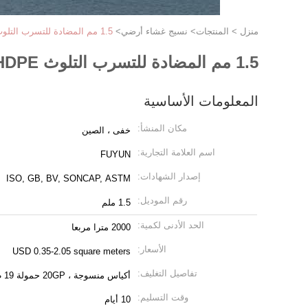
منزل
>
المنتجات
>
نسيج غشاء أرضي
>
1.5 مم المضادة للتسرب التلوث HDPE بطانة غشاء أرضي للتعدين المخلفات البركة
1.5 مم المضادة للتسرب التلوث HDPE بطانة غشاء أرضي للتعدين المخلفات البركة
المعلومات الأساسية
مكان المنشأ:
خفى ، الصين
اسم العلامة التجارية:
FUYUN
إصدار الشهادات:
ISO, GB, BV, SONCAP, ASTM
رقم الموديل:
1.5 ملم
الحد الأدنى لكمية:
2000 مترا مربعا
الأسعار:
USD 0.35-2.05 square meters
تفاصيل التغليف:
أكياس منسوجة ، 20GP حمولة 19 طن ، 40HQ حمولة 25 طن
وقت التسليم:
10 أيام