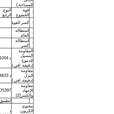
للمساحة.)
قوة
النوع
·
الخضوع
الرابع
·
كسر القوة
استطالة
·
العائد
استطالة
·
كسر
المقاومة
المسيل
د 1004
للدموع
(دقيقة. افي.)
مقاومة
البزل
د 4833
(دقيقة. افي.)
مقاومة
D5397
الإجهاد
والكسر
(2)
(تطبيق.
محتوى
الكربون
د