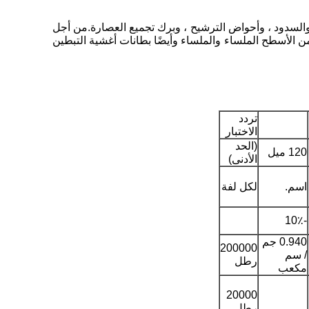
والسدود ، وأحواض الترشيح ، وبرك تجميع العصارة.من أجل
واء ، يتم تبطين مدافن النفايات الصحية أو تغطيتها أو تغطيتها بأنظمة تبطين غشاء أرضي Geopoly HDPE لكل من الأسطح الملساء والملساء وأيضًا بطانات أغشية التبطين
تردد
الاختبار
(الحد
120 ميل
الأدنى)
اسم.
لكل لفة
-10٪
0.940 جم
200000
/ سم
رطل
مكعب
20000
رطل