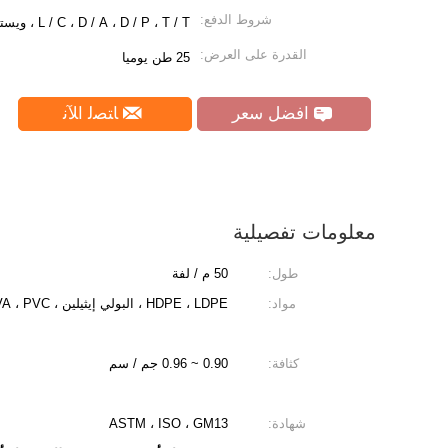
شروط الدفع:
L / C ، D / A ، D / P ، T / T ، ويسترن يونيون ، موني جرام ، باي بال
القدرة على العرض:
25 طن يوميا
افضل سعر
ﺎﺘﺼﻟ ﺍﻶﻧ
معلومات تفصيلية
طول:
50 م / لفة
مواد:
HDPE ، LDPE ، البولي إيثيلين ، EVA ، PVC
كثافة:
0.90 ~ 0.96 جم / سم
شهادة:
ASTM ، ISO ، GM13