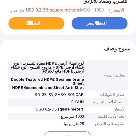
للتسرب ومضاد للانزلاق
الأسعار：USD 0.2-3.5 square meters
MOQ：1000 متر مربع
افضل سعر
ﺎﺘﺼﻟ ﺍﻶﻧ
منتوج وصف
لوح غشاء أرضي HDPE مضاد للتسرب ، لوح
غشاء أرضي HDPE مزدوج النسيج ، لوح غشاء
أرضي HDPE مانع للانزلاق
تسليط الضوء
,
Double Textured HDPE Geomembrane
Sheet
,
HDPE Geomembrane Sheet Anti Slip
إصدار الشهادات
ISO, GB, BV, SASO, SONCAP
اسم العلامة التجارية
FUYUN
الأسعار
USD 0.2-3.5 square meters
الحد الأدنى لكمية
1000 متر مربع
القدرة على العرض
25 طن يوميا