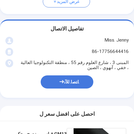
عرض المزيد
تفاصيل الاتصال
Miss. Jenny
86-17756644416
المبنى 3 ، شارع العلوم رقم 55 ، منطقة التكنولوجيا العالية
، خفي ، آنهوي ، الصين
ﺎﺘﺼﻟ ﺍﻶﻧ
احصل على افضل سعر ل
GM13 قياسي مزدوج محكم