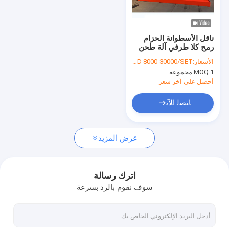
جولة في المعمل
مراقبة الجودة
ناقل الأسطوانة الحزام
رمح كلا طرفي آلة طحن
اتصل بنا
ضياء 20 مم 40 مم
الأسعار:
USD 8000-30000/SET
1 مجموعة
MOQ:
اطلب اقتباس
أحصل على آخر سعر
News
ﺎﺘﺼﻟ ﺍﻶﻧ
عرض المزيد
نسيج الجيوتك
نسيج غشاء أرضي
اترك رسالة
سوف نقوم بالرد بسرعة
غشاء أرضي مركب
أقمشة غير منسوجة جيوتكستايل