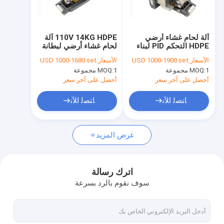
جولة في المعمل
مراقبة الجودة
آلة لحام غشاء أرضي
110V 14KG HDPE آلة
HDPE التحكم PID لبناء
لحام غشاء أرضي لبطانة
اتصل بنا
مشاريع تسرب المياه
حوض السمك 3 مم
الأسعار:
USD 1000-1900 set
الأسعار:
USD 1000-1680 set
1 مجموعة
MOQ:
1 مجموعة
MOQ:
اطلب اقتباس
أحصل على آخر سعر
أحصل على آخر سعر
News
ﺎﺘﺼﻟ ﺍﻶﻧ
ﺎﺘﺼﻟ ﺍﻶﻧ
عرض المزيد
نسيج الجيوتك
نسيج غشاء أرضي
اترك رسالة
سوف نقوم بالرد بسرعة
غشاء أرضي مركب
أقمشة غير منسوجة جيوتكستايل