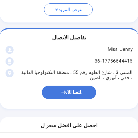
عرض المزيد
تفاصيل الاتصال
Miss. Jenny
86-17756644416
المبنى 3 ، شارع العلوم رقم 55 ، منطقة التكنولوجيا العالية
، خفي ، آنهوي ، الصين
ﺎﺘﺼﻟ ﺍﻶﻧ
احصل على افضل سعر ل