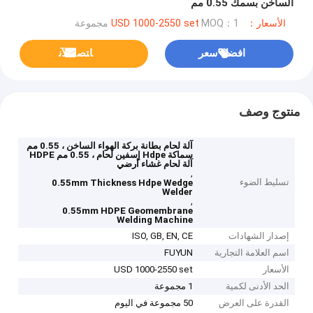
الساخن بسمك 0.55 مم
الأسعار：USD 1000-2550 set
MOQ：1 مجموعة
افضل سعر
ﺎﺘﺼﻟ ﺍﻶﻧ
منتوج وصف
آلة لحام بطانة بركة الهواء الساخن ، 0.55 مم
سماكة Hdpe إسفين لحام ، 0.55 مم HDPE
آلة لحام غشاء أرضي
,
تسليط الضوء
0.55mm Thickness Hdpe Wedge
Welder
,
0.55mm HDPE Geomembrane
Welding Machine
إصدار الشهادات
ISO, GB, EN, CE
اسم العلامة التجارية
FUYUN
الأسعار
USD 1000-2550 set
الحد الأدنى لكمية
1 مجموعة
القدرة على العرض
50 مجموعة في اليوم