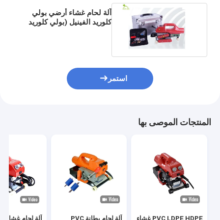
آلة لحام غشاء أرضي بولي
كلوريد الفينيل (بولي كلوريد
الفينيل) الساخن بسمك 0.55
مم
استمر
المنتجات الموصى بها
PVC LDPE HDPE غشاء
آلة لحام بطانة PVC
آلة لحام غشاء أ