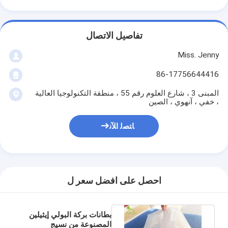
تفاصيل الاتصال
Miss. Jenny
86-17756644416
المبنى 3 ، شارع العلوم رقم 55 ، منطقة التكنولوجيا العالية
، خفي ، آنهوي ، الصين
ﺎﺘﺼﻟ ﺍﻶﻧ
احصل على افضل سعر ل
بطانات بركة البولي إيثيلين
المصنوعة من نسيج