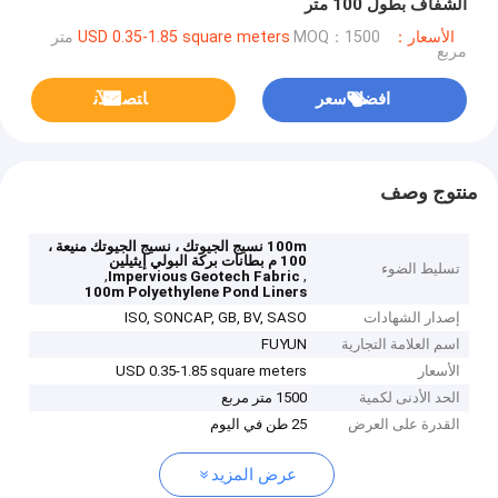
الشفاف بطول 100 متر
الأسعار：USD 0.35-1.85 square meters
MOQ：1500 متر
مربع
افضل سعر
ﺎﺘﺼﻟ ﺍﻶﻧ
منتوج وصف
100m نسيج الجيوتك ، نسيج الجيوتك منيعة ،
100 م بطانات بركة البولي إيثيلين
تسليط الضوء
,
,
Impervious Geotech Fabric
100m Polyethylene Pond Liners
إصدار الشهادات
ISO, SONCAP, GB, BV, SASO
اسم العلامة التجارية
FUYUN
الأسعار
USD 0.35-1.85 square meters
الحد الأدنى لكمية
1500 متر مربع
القدرة على العرض
25 طن في اليوم
عرض المزيد