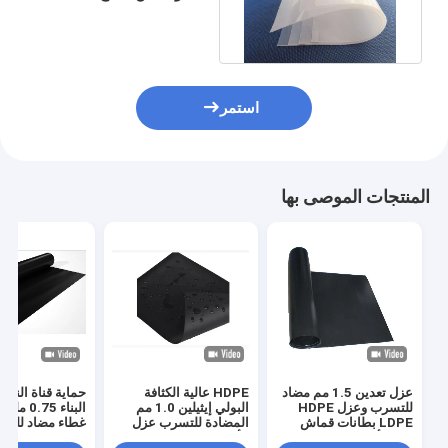
الجيوتيك الشفاف بطول
100 متر
استمر
المنتجات الموصى بها
عزل تعدين 1.5 مم مضاد
HDPE عالية الكثافة
حماية قناة النهر 
للتسرب وعزل HDPE
البولي إيثيلين 1.0 مم
البناء 0.75 
LDPE بطانات قماش
المضادة للتسرب عزل
غطاء مضاد للتس
غشاء أرضي سوداء
الأراضي القاحلة المضادة
 LDPE