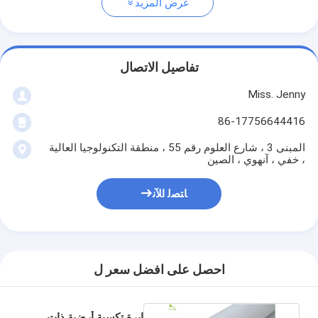
عرض المزيد
تفاصيل الاتصال
Miss. Jenny
86-17756644416
المبنى 3 ، شارع العلوم رقم 55 ، منطقة التكنولوجيا العالية
، خفي ، آنهوي ، الصين
ﺎﺘﺼﻟ ﺍﻶﻧ
احصل على افضل سعر ل
إبرة تكسية أرضية ذات