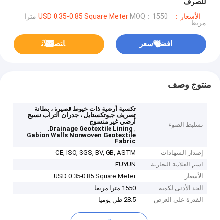
للصرف
الأسعار：USD 0.35-0.85 Square Meter
MOQ：1550 مترا
مربعا
افضل سعر
ﺎﺘﺼﻟ ﺍﻶﻧ
منتوج وصف
تكسية أرضية ذات خيوط قصيرة ، بطانة
تصريف جيوتكستايل ، جدران التراب نسيج
أرضي غير منسوج
تسليط الضوء
,
,
Drainage Geotextile Lining
Gabion Walls Nonwoven Geotextile
Fabric
إصدار الشهادات
CE, ISO, SGS, BV, GB, ASTM
اسم العلامة التجارية
FUYUN
الأسعار
USD 0.35-0.85 Square Meter
الحد الأدنى لكمية
1550 مترا مربعا
القدرة على العرض
28.5 طن يوميا