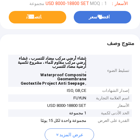
الأسعار：USD 8000-18800 SET
MOQ：1 مجموعة
افضل سعر
ﺎﺘﺼﻟ ﺍﻶﻧ
منتوج وصف
غشاء أرضي مركب مضاد للتسرب ، غشاء
أرضي مركب مقاوم للماء ، مشروع تكسية
أرضية مضاد للتسرب
تسليط الضوء
,
Waterproof Composite
Geomembrane
,
Geotextile Project Anti Seepage
إصدار الشهادات
ISO, GB,CE
اسم العلامة التجارية
FUYUN
الأسعار
USD 8000-18800 SET
الحد الأدنى لكمية
1 مجموعة
القدرة على العرض
مجموعة واحدة لكل 15 يومًا
عرض المزيد