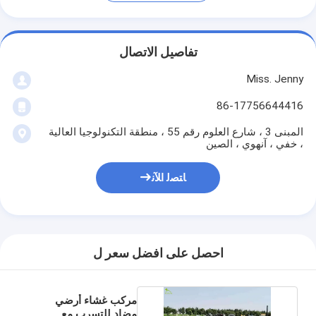
تفاصيل الاتصال
Miss. Jenny
86-17756644416
المبنى 3 ، شارع العلوم رقم 55 ، منطقة التكنولوجيا العالية
، خفي ، آنهوي ، الصين
ﺎﺘﺼﻟ ﺍﻶﻧ
احصل على افضل سعر ل
مركب غشاء أرضي
مضاد للتسرب مع