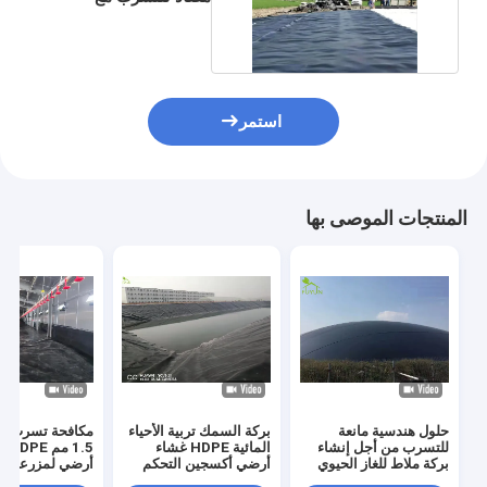
جيوتكستايل مقاوم للماء
استمر
المنتجات الموصى بها
حلول هندسية مانعة
بركة السمك تربية الأحياء
مكافحة تسرب 
للتسرب من أجل إنشاء
المائية HDPE غشاء
1.5 
بركة ملاط ​​للغاز الحيوي
أرضي أكسجين التحكم
أرضي لمزرعة دو
في درجة الحرارة
الدجاج