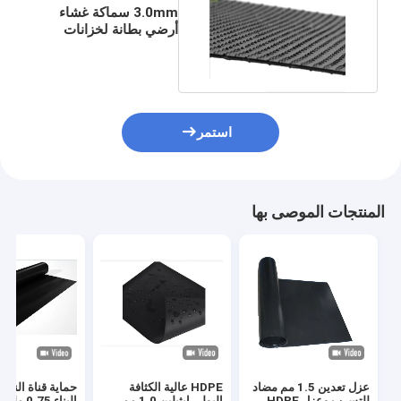
3.0mm سماكة غشاء
أرضي بطانة لخزانات
تخزين سائل غير زلق
استمر
المنتجات الموصى بها
عزل تعدين 1.5 مم مضاد
HDPE عالية الكثافة
حماية قناة النهر 
للتسرب وعزل HDPE
البولي إيثيلين 1.0 مم
البناء 0.75 