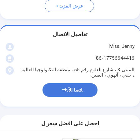
عرض المزيد
تفاصيل الاتصال
Miss. Jenny
86-17756644416
المبنى 3 ، شارع العلوم رقم 55 ، منطقة التكنولوجيا العالية
، خفي ، آنهوي ، الصين
ﺎﺘﺼﻟ ﺍﻶﻧ
احصل على افضل سعر ل