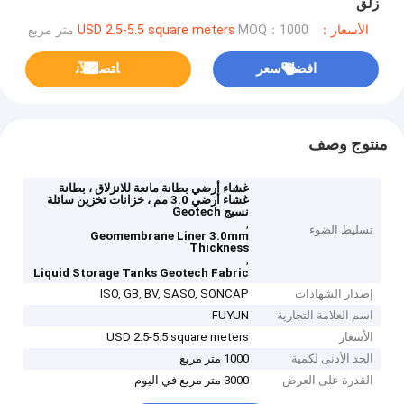
زلق
الأسعار：USD 2.5-5.5 square meters
MOQ：1000 متر مربع
افضل سعر
ﺎﺘﺼﻟ ﺍﻶﻧ
منتوج وصف
غشاء أرضي بطانة مانعة للانزلاق ، بطانة
غشاء أرضي 3.0 مم ، خزانات تخزين سائلة
نسيج Geotech
,
تسليط الضوء
Geomembrane Liner 3.0mm
Thickness
,
Liquid Storage Tanks Geotech Fabric
إصدار الشهادات
ISO, GB, BV, SASO, SONCAP
اسم العلامة التجارية
FUYUN
الأسعار
USD 2.5-5.5 square meters
الحد الأدنى لكمية
1000 متر مربع
القدرة على العرض
3000 متر مربع في اليوم