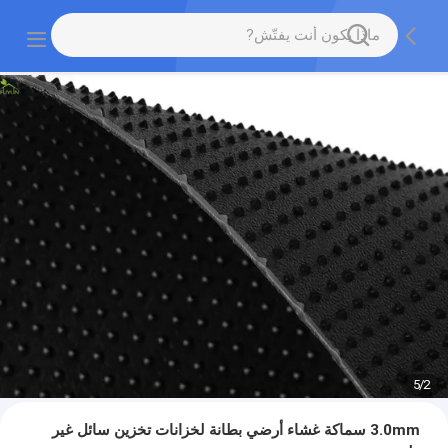
5
/
2
3.0mm سماكة غشاء أرضي بطانة لخزانات تخزين سائل غير