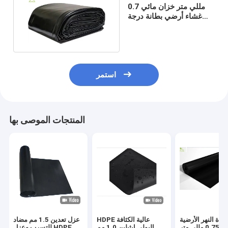
0.7 مللي متر خزان مائي
غشاء أرضي بطانة درجة
حرارة مراقبة جودة المياه
استمر
المنتجات الموصى بها
قناة النهر الأرضية
HDPE عالية الكثافة
عزل تعدين 1.5 مم مضاد
البناء 0.75 مللي متر
البولي إيثيلين 1.0 مم
للتسرب وعزل HDPE