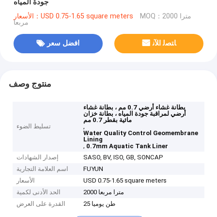
جودة المياه
MOQ：2000 مترا
الأسعار：USD 0.75-1.65 square meters
مربعا
ﺎﺘﺼﻟ ﺍﻶﻧ
افضل سعر
منتوج وصف
بطانة غشاء أرضي 0.7 مم ، بطانة غشاء
أرضي لمراقبة جودة المياه ، بطانة خزان
مائية بقطر 0.7 مم
,
تسليط الضوء
Water Quality Control Geomembrane
Lining
,
0.7mm Aquatic Tank Liner
SASO, BV, ISO, GB, SONCAP
إصدار الشهادات
FUYUN
اسم العلامة التجارية
USD 0.75-1.65 square meters
الأسعار
2000 مترا مربعا
الحد الأدنى لكمية
25 طن يوميا
القدرة على العرض