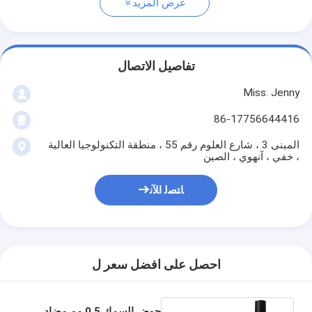
عرض المزيد
تفاصيل الاتصال
Miss. Jenny
86-17756644416
المبنى 3 ، شارع العلوم رقم 55 ، منطقة التكنولوجيا العالية
، خفي ، آنهوي ، الصين
ﺎﺘﺼﻟ ﺍﻶﻧ
احصل على افضل سعر ل
حوض السمك 0.5 مم مضاد