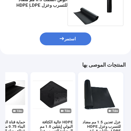
للتسرب وعزل HDPE LDPE
بطانات قماش غشاء أرضي
سوداء
استمر
المنتجات الموصى بها
عزل تعدين 1.5 مم مضاد
HDPE عالية الكثافة
حماية قناة النهر 
للتسرب وعزل HDPE
البولي إيثيلين 1.0 مم
البناء 0.75 
LDPE بطانات قماش
المضادة للتسرب عزل
غطاء مضاد للتس