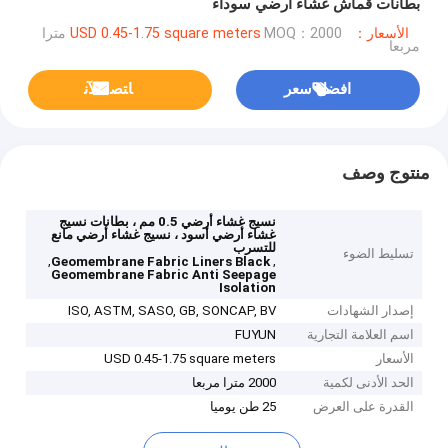
بطانات قماش غشاء أرضي سوداء
الأسعار：USD 0.45-1.75 square meters
MOQ：2000 مترا
مربعا
افضل سعر
ﺎﺘﺼﻟ ﺍﻶﻧ
منتوج وصف
نسيج غشاء أرضي 0.5 مم ، بطانات نسيج
غشاء أرضي أسود ، نسيج غشاء أرضي مانع
للتسرب
تسليط الضوء
,
,
Geomembrane Fabric Liners Black
Geomembrane Fabric Anti Seepage
Isolation
إصدار الشهادات
ISO, ASTM, SASO, GB, SONCAP, BV
اسم العلامة التجارية
FUYUN
الأسعار
USD 0.45-1.75 square meters
الحد الأدنى لكمية
2000 مترا مربعا
القدرة على العرض
25 طن يوميا